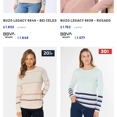
BUZO LEGACY 6649 - BEI CELES
BUZO LEGACY 6638 - ROSADO
1.832
1.752
$
2.290
$
2.190
$
$
1.649
1.577
$
$