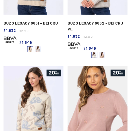
BUZO LEGACY 6651 - BEI CRU
BUZO LEGACY 6652 - BEI CRU
VE
1.832
$
2.290
$
1.832
$
2.290
$
1.649
$
1.649
$