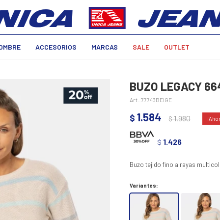
OMBRE
ACCESORIOS
MARCAS
SALE
OUTLET
BUZO LEGACY 664
77743BEIGE
1.584
$
1.980
$
1.426
$
Buzo tejido fino a rayas multic
Variantes: