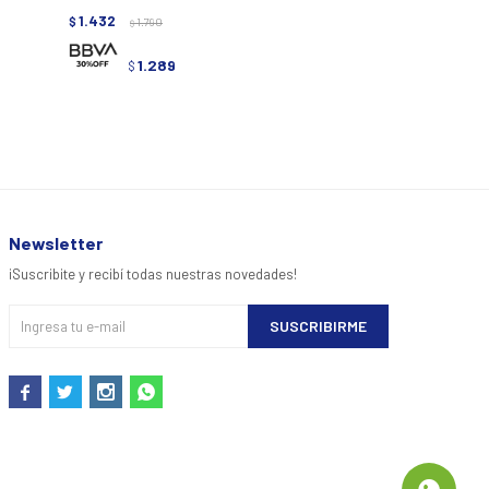
1.432
1.592
$
1.790
$
1.990
$
$
1.289
1.4
$
$
Newsletter
¡Suscribite y recibí todas nuestras novedades!
SUSCRIBIRME



