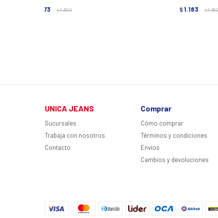
973
1.183
$
1.390
$
1.69
$
$
UNICA JEANS
Comprar
Sucursales
Cómo comprar
Trabaja con nosotros
Términos y condiciones
Contacto
Envíos
Cambios y devoluciones