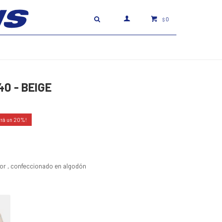
0
$
0 - BEIGE
20
olor , confeccionado en algodón