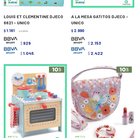
LOUIS ET CLEMENTINE DJECO
A LA MESA GATITOS DJECO -
6621 - UNICO
UNICO
1.161
2.990
$
1.290
$
$
929
2.153
$
$
1.045
2.422
$
$