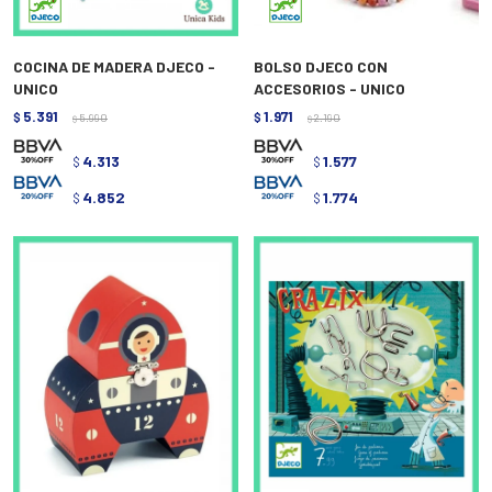
COCINA DE MADERA DJECO -
BOLSO DJECO CON
UNICO
ACCESORIOS - UNICO
5.391
1.971
$
5.990
$
2.190
$
$
4.313
1.577
$
$
4.852
1.774
$
$