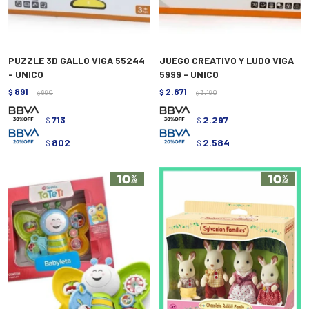
PUZZLE 3D GALLO VIGA 55244
JUEGO CREATIVO Y LUDO VIGA
- UNICO
5999 - UNICO
891
2.871
$
990
$
3.190
$
$
713
2.297
$
$
802
2.584
$
$