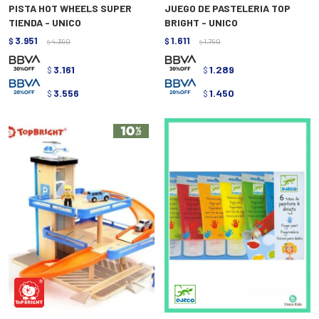
PISTA HOT WHEELS SUPER
JUEGO DE PASTELERIA TOP
TIENDA - UNICO
BRIGHT - UNICO
3.951
1.611
$
4.390
$
1.790
$
$
3.161
1.289
$
$
3.556
1.450
$
$