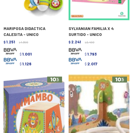
MARIPOSA DIDACTICA
SYLVANIAN FAMILIA X 4
CALESITA - UNICO
SURTIDO - UNICO
1.251
2.241
$
1.390
$
2.490
$
$
1.001
1.793
$
$
1.126
2.017
$
$