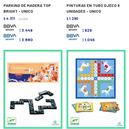
PARKING DE MADERA TOP
PINTURAS EN TUBO DJECO 6
BRIGHT - UNICO
UNIDADES - UNICO
4.311
1.290
$
4.790
$
$
3.449
929
$
$
3.880
1.045
$
$