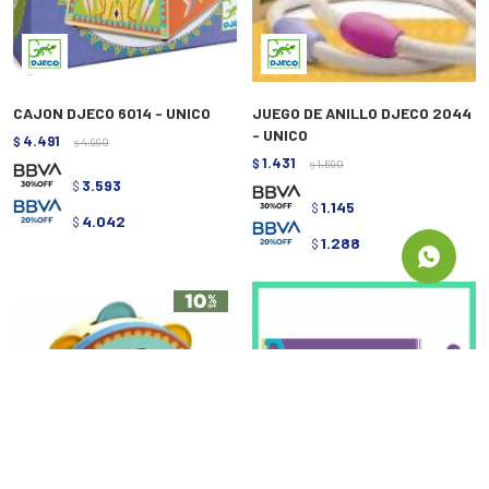
CAJON DJECO 6014 - UNICO
JUEGO DE ANILLO DJECO 2044
- UNICO
4.491
$
4.990
$
1.431
$
1.590
$
3.593
$
1.145
$
4.042
$
1.288
$