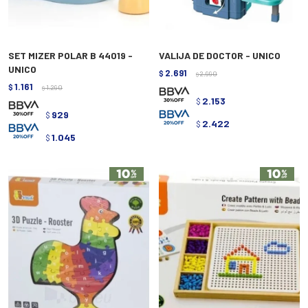
SET MIZER POLAR B 44019 -
VALIJA DE DOCTOR - UNICO
UNICO
2.691
$
2.990
$
1.161
$
1.290
$
2.153
$
929
$
2.422
$
1.045
$