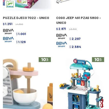
PUZZLE DJECO 7022 - UNICO
COGO JEEP 491 PZAS 5800 -
UNICO
1.251
$
1.390
$
2.871
$
3.190
$
1.001
$
2.297
$
1.126
$
2.584
$