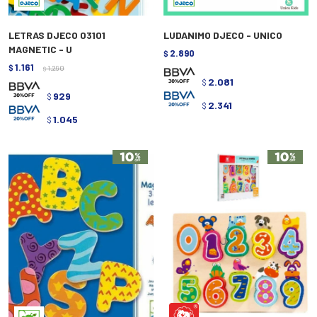
LETRAS DJECO 03101
LUDANIMO DJECO - UNICO
MAGNETIC - U
2.890
$
1.161
$
1.290
$
2.081
$
929
$
2.341
$
1.045
$