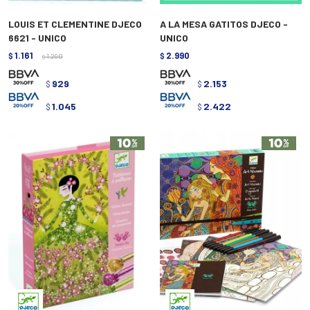
LOUIS ET CLEMENTINE DJECO
A LA MESA GATITOS DJECO -
6621 - UNICO
UNICO
1.161
2.990
$
1.290
$
$
929
2.153
$
$
1.045
2.422
$
$