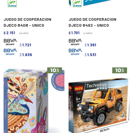
JUEGO DE COOPERACION
JUEGO DE COOPERACION
DJECO 8408 - UNICO
DJECO 8492 - UNICO
2.151
1.701
$
2.390
$
1.890
$
$
1.721
1.361
$
$
1.936
1.531
$
$