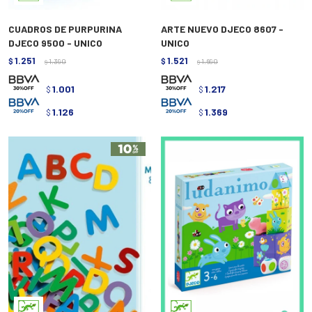
CUADROS DE PURPURINA
ARTE NUEVO DJECO 8607 -
DJECO 9500 - UNICO
UNICO
1.251
1.521
$
1.390
$
1.690
$
$
1.001
1.217
$
$
1.126
1.369
$
$