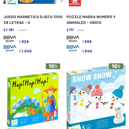
JUEGO MAGNETICO DJECO 3100
PUZZLE MADRA NUMERO Y
38 LETRAS - U
ANIMALES - UNICO
1.161
711
$
1.290
$
790
$
$
929
569
$
$
1.045
640
$
$