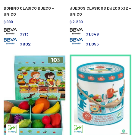
DOMINO CLASICO DJECO -
JUEGOS CLASICOS DJECO X12 -
UNICO
UNICO
990
2.290
$
$
713
1.649
$
$
802
1.855
$
$