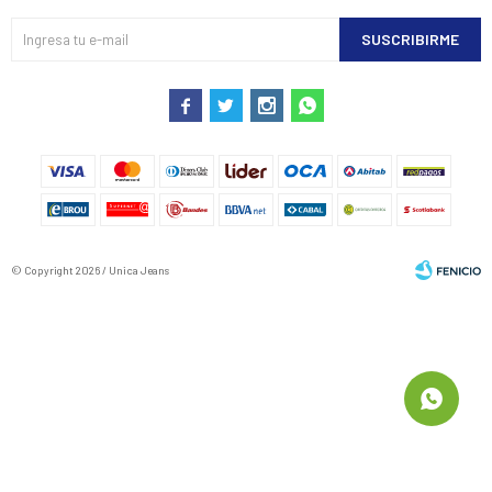
SUSCRIBIRME




© Copyright 2026 / Unica Jeans
Fenicio