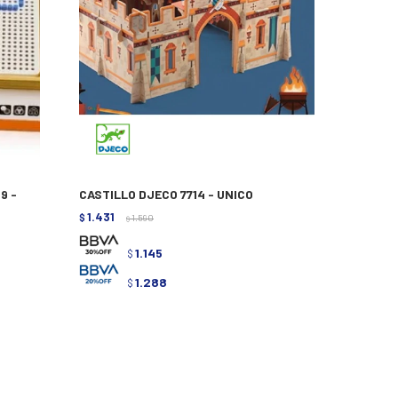
9 -
CASTILLO DJECO 7714 - UNICO
1.431
$
1.590
$
1.145
$
1.288
$