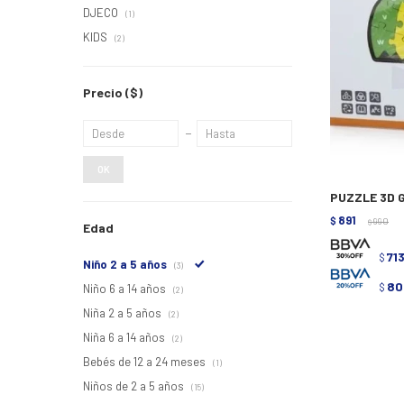
DJECO
(1)
KIDS
(2)
Precio
($)
OK
PUZZLE 3D G
891
$
990
$
Edad
71
$
Niño 2 a 5 años
(3)
80
$
Niño 6 a 14 años
(2)
Niña 2 a 5 años
(2)
Niña 6 a 14 años
(2)
Bebés de 12 a 24 meses
(1)
Niños de 2 a 5 años
(15)