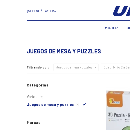
¿NECESITÁS AYUDA?
MUJER
H
JUEGOS DE MESA Y PUZZLES
Filtrando por:
Juegos de mesa y puzzles
Edad:
Niño 2 a 5 
Categorías
Varios
(2)
Juegos de mesa y puzzles
(3)
Marcas