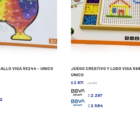
ALLO VIGA 55244 - UNICO
JUEGO CREATIVO Y LUDO VIGA 599
UNICO
2.871
$
3.190
$
3
2.297
$
2
2.584
$