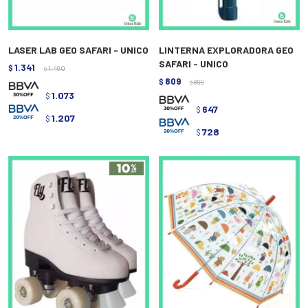
LASER LAB GEO SAFARI - UNICO
LINTERNA EXPLORADORA GEO
SAFARI - UNICO
1.341
$
1.490
$
809
$
899
$
1.073
$
647
$
1.207
$
728
$