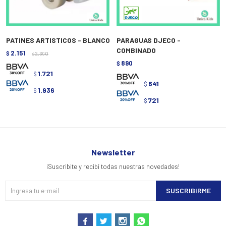
PATINES ARTISTICOS - BLANCO
PARAGUAS DJECO -
COMBINADO
2.151
$
2.390
$
890
$
1.721
$
641
$
1.936
$
721
$
Newsletter
¡Suscribite y recibí todas nuestras novedades!
SUSCRIBIRME



