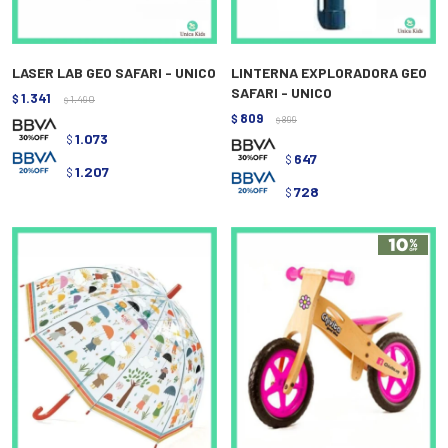
LASER LAB GEO SAFARI - UNICO
LINTERNA EXPLORADORA GEO
SAFARI - UNICO
1.341
$
1.490
$
809
$
899
$
1.073
$
647
$
1.207
$
728
$