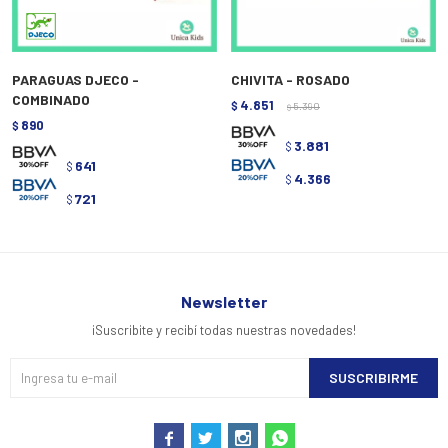
PARAGUAS DJECO -
CHIVITA - ROSADO
COMBINADO
4.851
$
5.390
$
890
$
3.881
$
641
$
4.366
$
721
$
Newsletter
¡Suscribite y recibí todas nuestras novedades!
SUSCRIBIRME



