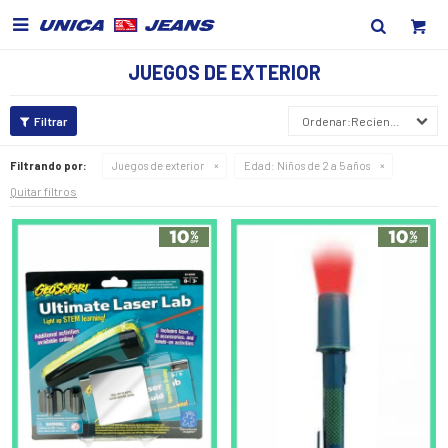

JUEGOS DE EXTERIOR
Recientes
Filtrando por:
Juegos de exterior
Edad:
Niños de 2 a 5 años
Quitar filtros