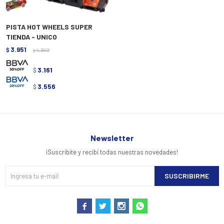
PISTA HOT WHEELS SUPER
TIENDA - UNICO
3.951
$
4.390
$
3.161
$
3.556
$
Newsletter
¡Suscribite y recibí todas nuestras novedades!
SUSCRIBIRME



