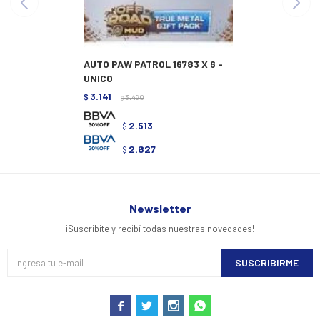
AUTO PAW PATROL 16783 X 6 -
UNICO
3.141
$
3.490
$
2.513
$
2.827
$
Newsletter
¡Suscribite y recibí todas nuestras novedades!
SUSCRIBIRME



