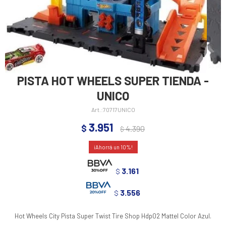
PISTA HOT WHEELS SUPER TIENDA -
UNICO
70717UNICO
3.951
$
4.390
$
10
3.161
$
3.556
$
Hot Wheels City Pista Super Twist Tire Shop Hdp02 Mattel Color Azul.