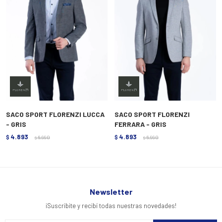
SACO SPORT FLORENZI LUCCA
SACO SPORT FLORENZI
- GRIS
FERRARA - GRIS
4.893
4.893
$
6.990
$
6.990
$
$
Newsletter
¡Suscribite y recibí todas nuestras novedades!