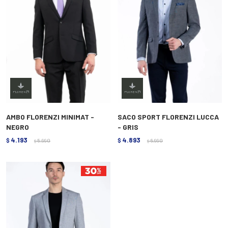
AMBO FLORENZI MINIMAT -
SACO SPORT FLORENZI LUCCA
NEGRO
- GRIS
4.193
4.893
$
5.990
$
6.990
$
$