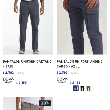
PANTALON UNIFORM CAETANO
PANTALÓN UNIFORM ANDINO
- GRIS
CARGO - AZUL
2.392
2.392
$
2.990
$
2.990
$
$
2.153
2.153
$
$