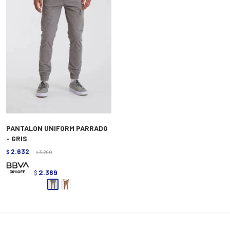
PANTALON UNIFORM PARRADO
- GRIS
2.632
$
3.290
$
2.369
$