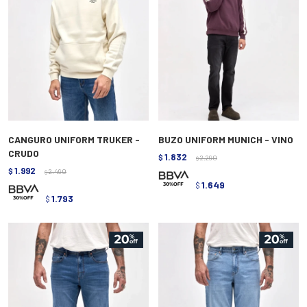
CANGURO UNIFORM TRUKER -
BUZO UNIFORM MUNICH - VINO
CRUDO
1.832
$
2.290
$
1.992
$
2.490
$
1.649
$
1.793
$