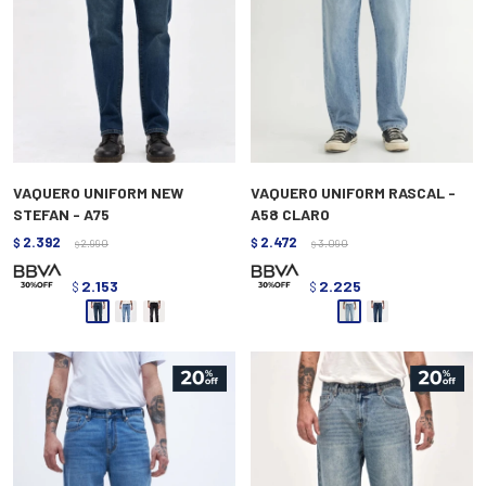
VAQUERO UNIFORM NEW
VAQUERO UNIFORM RASCAL -
STEFAN - A75
A58 CLARO
2.392
2.472
$
2.990
$
3.090
$
$
2.153
2.225
$
$