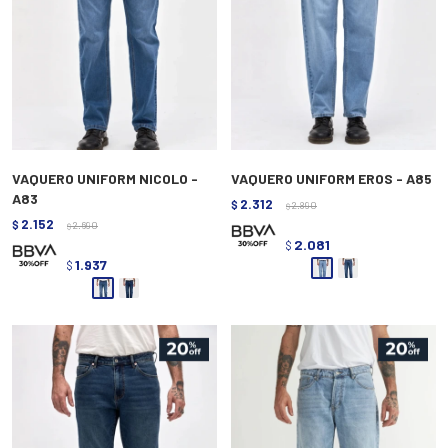
VAQUERO UNIFORM NICOLO -
VAQUERO UNIFORM EROS - A85
A83
2.312
$
2.890
$
2.152
$
2.690
$
2.081
$
1.937
$