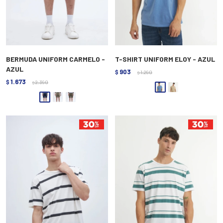
BERMUDA UNIFORM CARMELO -
T-SHIRT UNIFORM ELOY - AZUL
AZUL
903
$
1.290
$
1.673
$
2.390
$