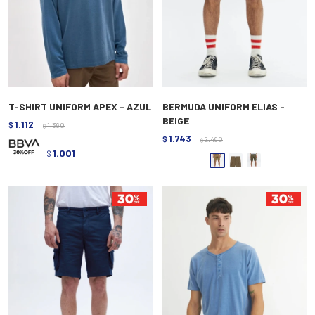
T-SHIRT UNIFORM APEX - AZUL
BERMUDA UNIFORM ELIAS -
BEIGE
1.112
$
1.390
$
1.743
$
2.490
$
1.001
$