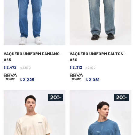
VAQUERO UNIFORM DAMIANO -
VAQUERO UNIFORM DALTON -
A65
A60
2.472
2.312
$
3.090
$
2.890
$
$
2.225
2.081
$
$