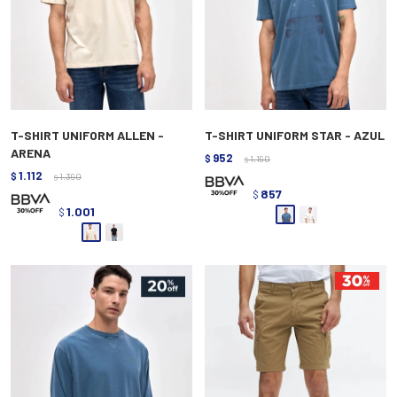
T-SHIRT UNIFORM ALLEN -
T-SHIRT UNIFORM STAR - AZUL
ARENA
952
$
1.190
$
1.112
$
1.390
$
857
$
1.001
$