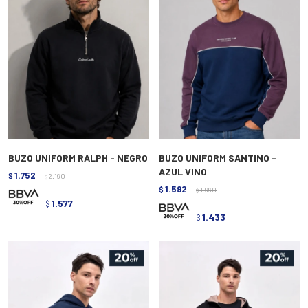
BUZO UNIFORM RALPH - NEGRO
BUZO UNIFORM SANTINO -
AZUL VINO
1.752
$
2.190
$
1.592
$
1.990
$
1.577
$
1.433
$