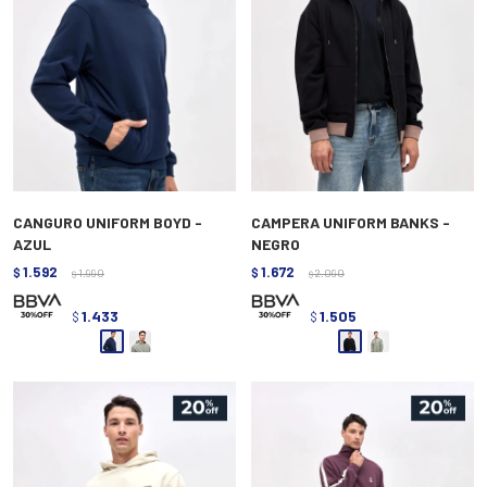
CANGURO UNIFORM BOYD -
CAMPERA UNIFORM BANKS -
AZUL
NEGRO
1.592
1.672
$
1.990
$
2.090
$
$
1.433
1.505
$
$