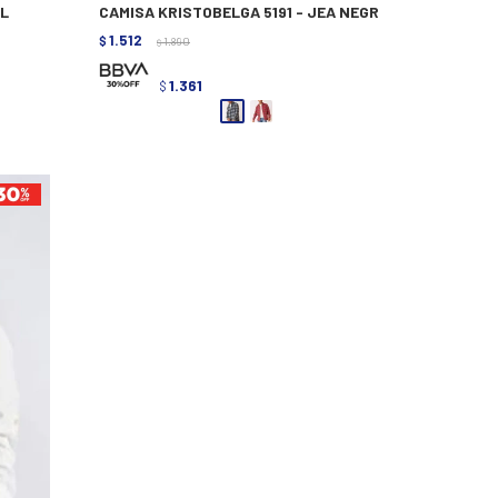
UL
CAMISA KRISTOBELGA 5191 - JEA NEGR
1.512
$
1.890
$
1.361
$