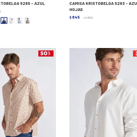
STOBELGA 5265 - AZUL
CAMISA KRISTOBELGA 5263 - AZ
HOJAS
0
845
$
1.690
$