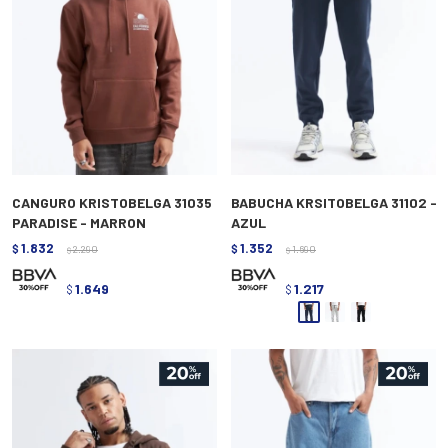
CANGURO KRISTOBELGA 31035
BABUCHA KRSITOBELGA 31102 -
PARADISE - MARRON
AZUL
1.832
1.352
$
2.290
$
1.690
$
$
1.649
1.217
$
$