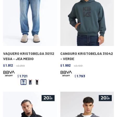
VAQUERO KRISTOBELGA 30112
CANGURO KRISTOBELGA 31042
VEGA - JEA MEDIO
- VERDE
1.912
1.992
$
2.390
$
2.490
$
$
1.721
1.793
$
$