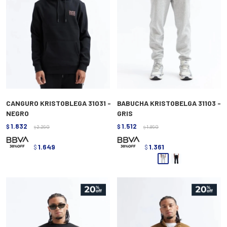
CANGURO KRISTOBLEGA 31031 -
BABUCHA KRISTOBELGA 31103 -
NEGRO
GRIS
1.832
1.512
$
2.290
$
1.890
$
$
1.649
1.361
$
$