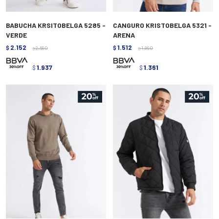
BABUCHA KRSITOBELGA 5285 -
CANGURO KRISTOBELGA 5321 -
VERDE
ARENA
2.152
1.512
$
2.690
$
1.890
$
$
1.937
1.361
$
$