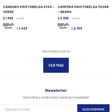
CANGURO KRISTOBELGA 5343 -
CAMPERA KRISTOBELGA 70298
VERDE
- NEGRO
1.592
2.392
$
1.990
$
2.990
$
$
1.433
2.153
$
$
MOSTRANDO
24
DE
38
VER MÁS
Newsletter
¡Suscribite y recibí todas nuestras novedades!
SUSCRIBIRME