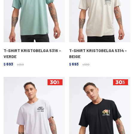
T-SHIRT KRISTOBELGA 5316 -
T-SHIRT KRISTOBELGA 5314 -
VERDE
BEIGE
693
693
$
990
$
990
$
$