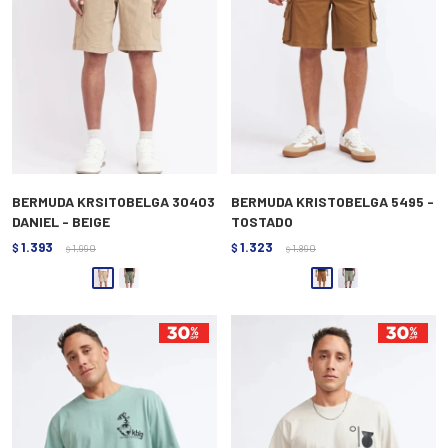
BERMUDA KRSITOBELGA 30403
BERMUDA KRISTOBELGA 5495 -
DANIEL - BEIGE
TOSTADO
1.393
1.323
$
1.990
$
1.890
$
$