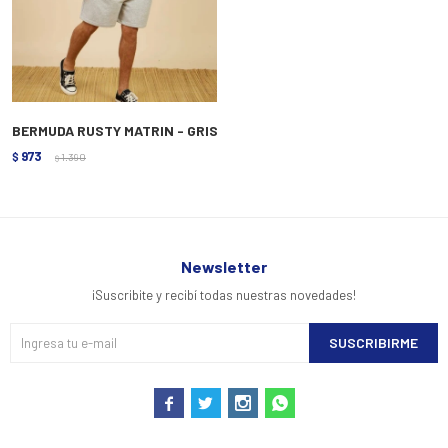
BERMUDA RUSTY MATRIN - GRIS
973
$
1.390
$
Newsletter
¡Suscribite y recibí todas nuestras novedades!
SUSCRIBIRME



