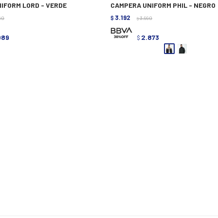
IFORM LORD - VERDE
CAMPERA UNIFORM PHIL - NEGRO
3.192
90
$
3.990
$
089
2.873
$