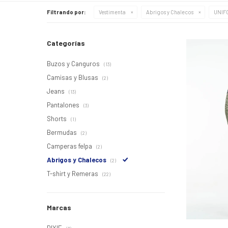
Filtrando por:
Vestimenta
Abrigos y Chalecos
UNIF
Categorías
Buzos y Canguros
(13)
Camisas y Blusas
(2)
Jeans
(13)
Pantalones
(3)
Shorts
(1)
Bermudas
(2)
Camperas felpa
(2)
Abrigos y Chalecos
(2)
T-shirt y Remeras
(22)
Marcas