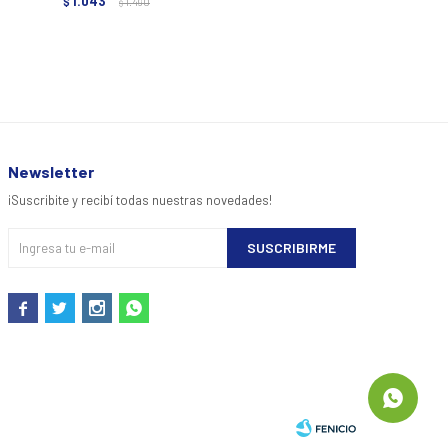
1.043
745
$
1.490
$
1.490
$
$
Newsletter
¡Suscribite y recibí todas nuestras novedades!
SUSCRIBIRME



