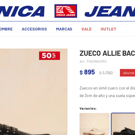
OMBRE
ACCESORIOS
MARCAS
SALE
OUTLET
ZUECO ALLIE BA
71551NEGRO
895
$
1.790
$
Zuecos en símil cuero con el di
de 3cm de alto y una suela súper
Variantes: