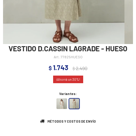
VESTIDO D.CASSIN LAGRADE - HUESO
77825HUESO
1.743
$
2.490
$
30
Variantes:
MÉTODOS Y COSTOS DE ENVÍO