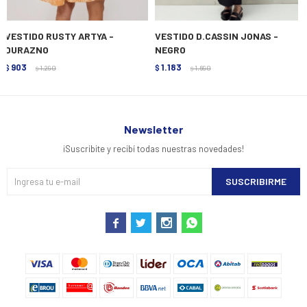
VESTIDO RUSTY ARTYA -
VESTIDO D.CASSIN JONAS -
DURAZNO
NEGRO
903
1.183
$
1.290
$
1.690
$
$
Newsletter
¡Suscribite y recibí todas nuestras novedades!
SUSCRIBIRME



