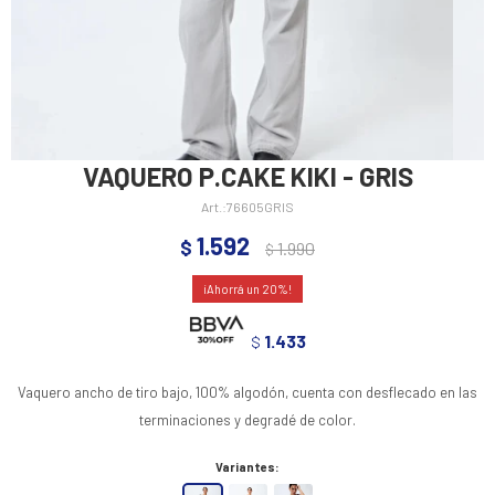
VAQUERO P.CAKE KIKI - GRIS
76605GRIS
1.592
$
1.990
$
20
1.433
$
Vaquero ancho de tiro bajo, 100% algodón, cuenta con desflecado en las
terminaciones y degradé de color.
Variantes: