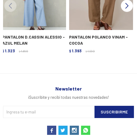
PANTALON D.CASSIN ALESSIO -
PANTALON POLANCO VINAM -
AZUL MELAN
COCOA
1.323
1.393
$
1.890
$
1.990
$
$
Newsletter
¡Suscribite y recibí todas nuestras novedades!
SUSCRIBIRME



