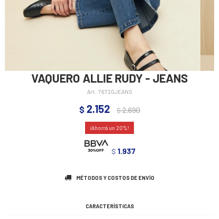
VAQUERO ALLIE RUDY - JEANS
76720JEANS
2.152
$
2.690
$
20
1.937
$
MÉTODOS Y COSTOS DE ENVÍO
CARACTERÍSTICAS