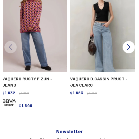
VAQUERO RUSTY FIZUN -
VAQUERO D.CASSIN PRUST -
JEANS
JEA CLARO
1.832
1.883
$
2.290
$
2.690
$
$
1.649
$
Newsletter