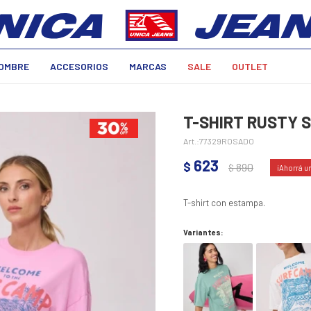
OMBRE
ACCESORIOS
MARCAS
SALE
OUTLET
T-SHIRT RUSTY 
77329ROSADO
623
$
890
$
T-shirt con estampa.
Variantes: