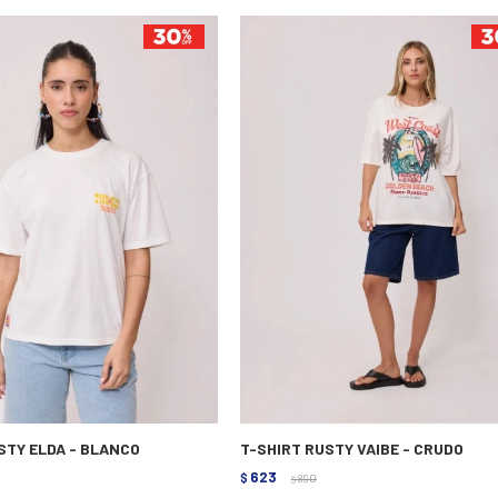
STY ELDA - BLANCO
T-SHIRT RUSTY VAIBE - CRUDO
623
$
890
$