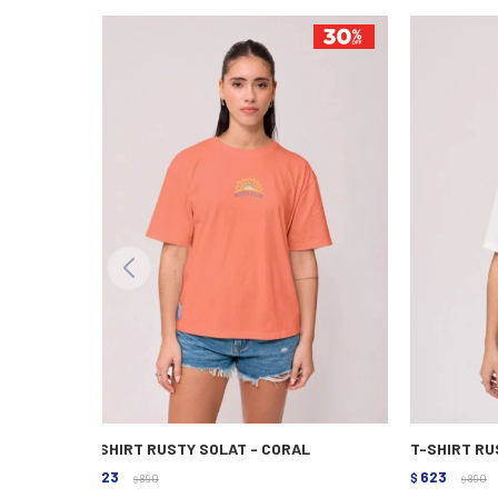
T-SHIRT RUSTY SOLAT - CORAL
T-SHIRT RU
623
623
$
890
$
890
$
$