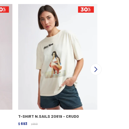
T-SHIRT N.SAILS 20619 - CRUDO
T-SHIRT N.SA
693
833
$
990
$
1.190
$
$