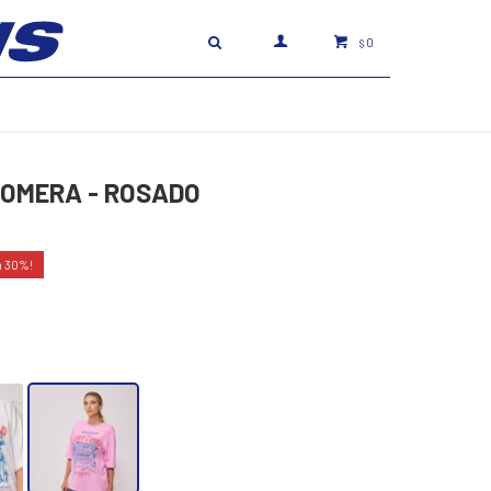
0
$
SOMERA - ROSADO
30