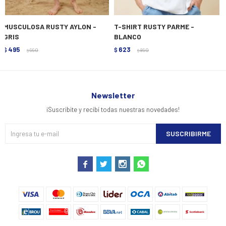
MUSCULOSA RUSTY AYLON -
T-SHIRT RUSTY PARME -
GRIS
BLANCO
495
623
$
990
$
890
$
$
Newsletter
¡Suscribite y recibí todas nuestras novedades!
SUSCRIBIRME



