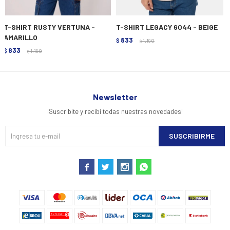
T-SHIRT RUSTY VERTUNA -
T-SHIRT LEGACY 6044 - BEIGE
AMARILLO
833
$
1.190
$
833
$
1.190
$
Newsletter
¡Suscribite y recibí todas nuestras novedades!
SUSCRIBIRME



