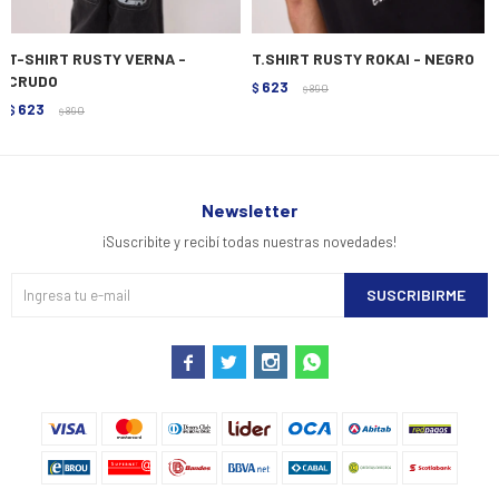
T-SHIRT RUSTY VERNA -
T.SHIRT RUSTY ROKAI - NEGRO
CRUDO
623
$
890
$
623
$
890
$
Newsletter
¡Suscribite y recibí todas nuestras novedades!
SUSCRIBIRME



