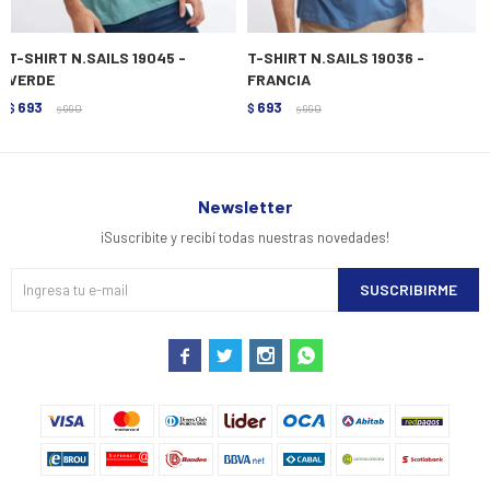
T-SHIRT N.SAILS 19045 -
T-SHIRT N.SAILS 19036 -
VERDE
FRANCIA
693
693
$
990
$
990
$
$
Newsletter
¡Suscribite y recibí todas nuestras novedades!
SUSCRIBIRME



