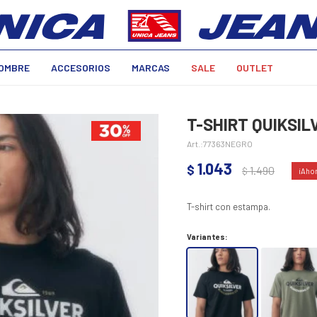
OMBRE
ACCESORIOS
MARCAS
SALE
OUTLET
T-SHIRT QUIKSIL
77363NEGRO
1.043
$
1.490
$
T-shirt con estampa.
Variantes: