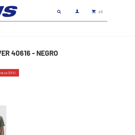
0
$
VER 40616 - NEGRO
30