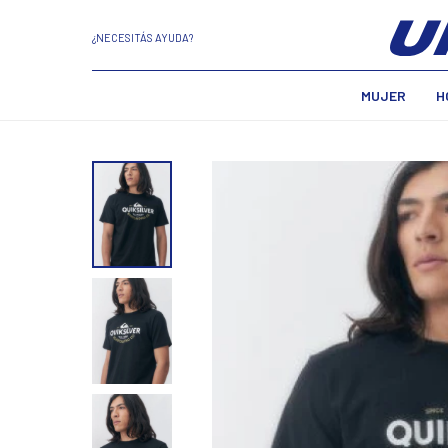
¿NECESITÁS AYUDA?
MUJER
H