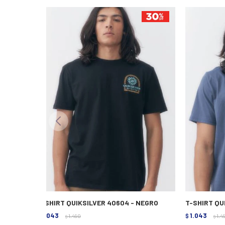
T-SHIRT QUIKSILVER 40604 - NEGRO
T-SHIRT QU
1.043
1.043
$
1.490
$
1.4
$
$