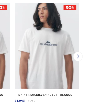
CO
T-SHIRT QUIKSILVER 40601 - BLANCO
REMERA LEGA
1.043
1.323
$
1.490
$
1.890
$
$