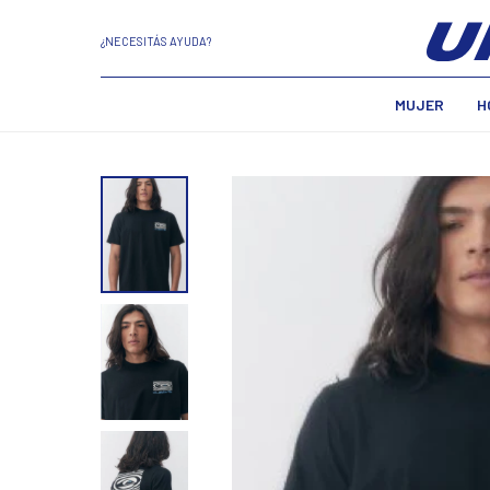
¿NECESITÁS AYUDA?
MUJER
H