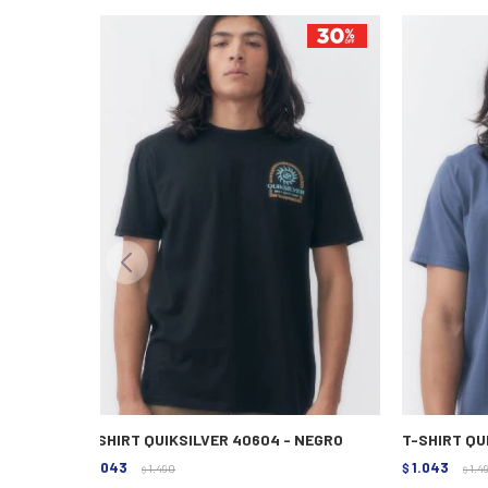
T-SHIRT QUIKSILVER 40604 - NEGRO
T-SHIRT QU
1.043
1.043
$
1.490
$
1.4
$
$