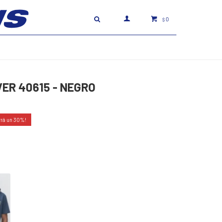
0
$
VER 40615 - NEGRO
30