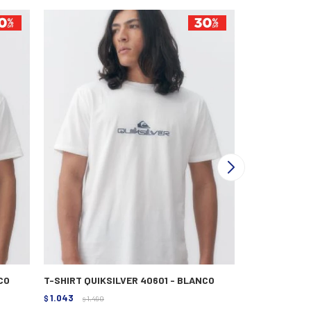
CO
T-SHIRT QUIKSILVER 40601 - BLANCO
REMERA LEGA
1.043
1.323
$
1.490
$
1.890
$
$