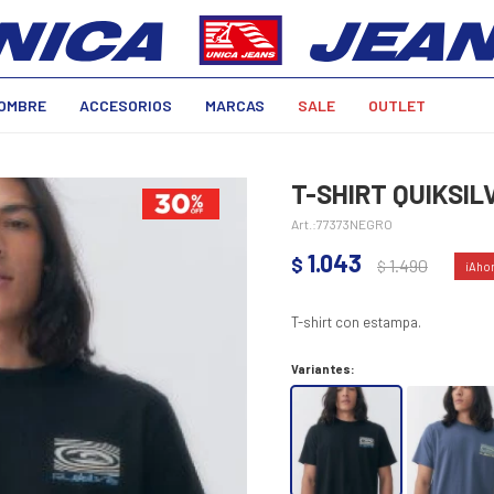
OMBRE
ACCESORIOS
MARCAS
SALE
OUTLET
T-SHIRT QUIKSIL
77373NEGRO
1.043
$
1.490
$
T-shirt con estampa.
Variantes: