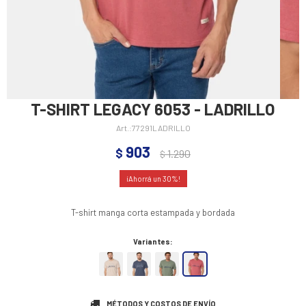
T-SHIRT LEGACY 6053 - LADRILLO
77291LADRILLO
903
$
1.290
$
30
T-shirt manga corta estampada y bordada
Variantes:
MÉTODOS Y COSTOS DE ENVÍO