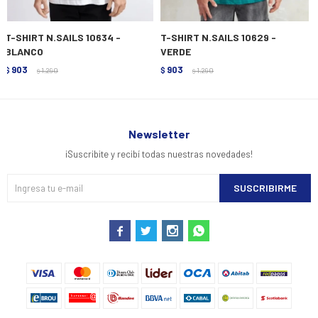
T-SHIRT N.SAILS 10634 -
T-SHIRT N.SAILS 10629 -
BLANCO
VERDE
903
903
$
1.290
$
1.290
$
$
Newsletter
¡Suscribite y recibí todas nuestras novedades!
SUSCRIBIRME



