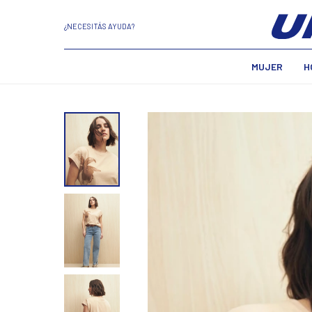
¿NECESITÁS AYUDA?
MUJER
H