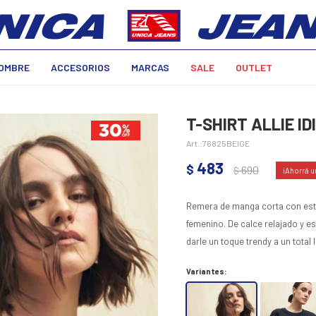
OMBRE
ACCESORIOS
MARCAS
SALE
OUTLET
T-SHIRT ALLIE IDI
76825BEIGE
483
$
690
$
Remera de manga corta con estam
femenino. De calce relajado y es
darle un toque trendy a un total
Variantes: