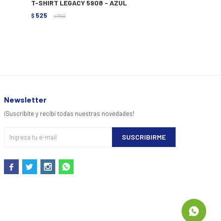
T-SHIRT LEGACY 5908 - AZUL
T-SHIRT N.SA
525
553
$
750
$
790
$
$
Newsletter
¡Suscribite y recibí todas nuestras novedades!
SUSCRIBIRME



