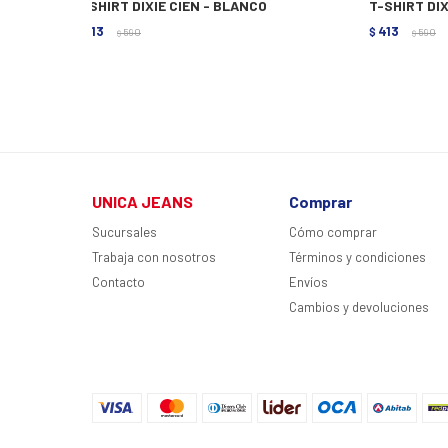
T-SHIRT DIXIE CIEN - BLANCO
T-SHIRT DI
413
413
$
590
$
590
$
$
UNICA JEANS
Comprar
Sucursales
Cómo comprar
Trabaja con nosotros
Términos y condiciones
Contacto
Envíos
Cambios y devoluciones