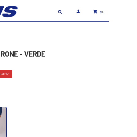
0
$
RONE - VERDE
30
.