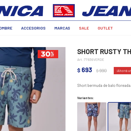
OMBRE
ACCESORIOS
MARCAS
SALE
OUTLET
SHORT RUSTY TH
77936VERDE
693
$
990
$
Short bermuda de balo floreada
Variantes: