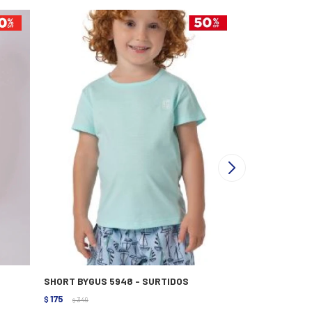
SHORT BYGUS 5948 - SURTIDOS
SHORT RUSTY
175
445
$
349
$
890
$
$