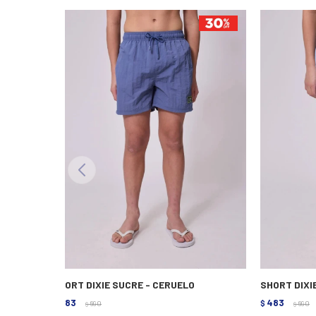
SHORT DIXIE SUCRE - CERUELO
SHORT DIXI
483
483
$
690
$
690
$
$