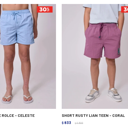
E ROLCE - CELESTE
SHORT RUSTY LIAN TEEN - CORAL
833
$
1.190
$