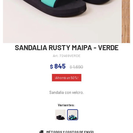
SANDALIA RUSTY MAIPA - VERDE
72469VERDE
845
$
1.690
$
50
Sandalia con velcro.
Variantes:
MÉTODOS Y COSTOS DE ENVÍO