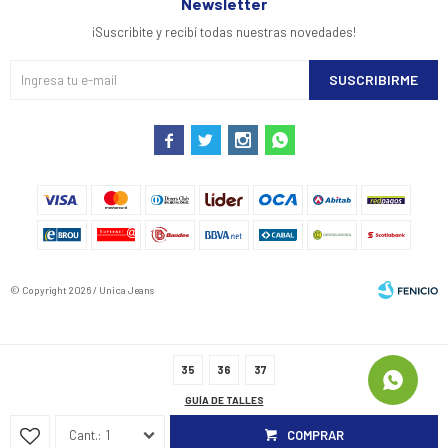
Newsletter
¡Suscribite y recibí todas nuestras novedades!
SUSCRIBIRME




© Copyright 2026 / Unica Jeans
35
36
37
GUÍA DE TALLES
Fenicio
1
COMPRAR