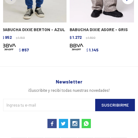
BABUCHA DIXIE BERTON - AZUL
BABUCHA DIXIE ASORE - GRIS
952
1.272
$
1.190
$
1.590
$
$
857
1.145
$
$
Newsletter
¡Suscribite y recibí todas nuestras novedades!
SUSCRIBIRME



