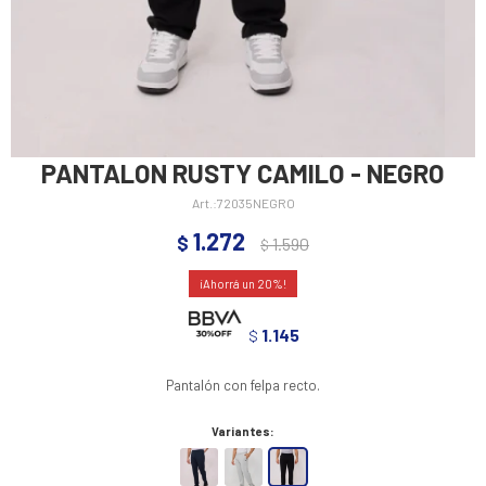
PANTALON RUSTY CAMILO - NEGRO
72035NEGRO
1.272
$
1.590
$
20
1.145
$
Pantalón con felpa recto.
Variantes: