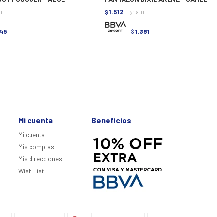
1.512
0
$
1.890
$
145
1.361
$
Mi cuenta
Beneficios
Mi cuenta
Mis compras
Mis direcciones
Wish List