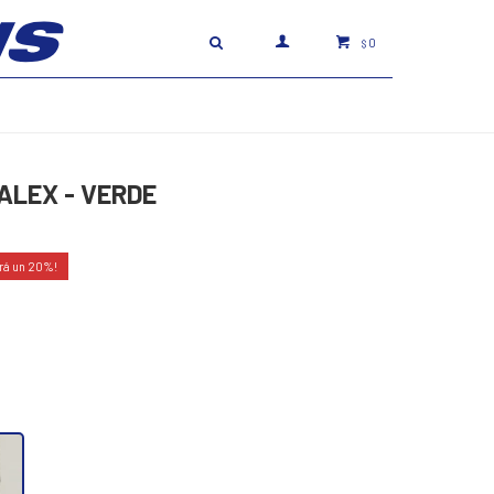
0
$
ALEX - VERDE
20