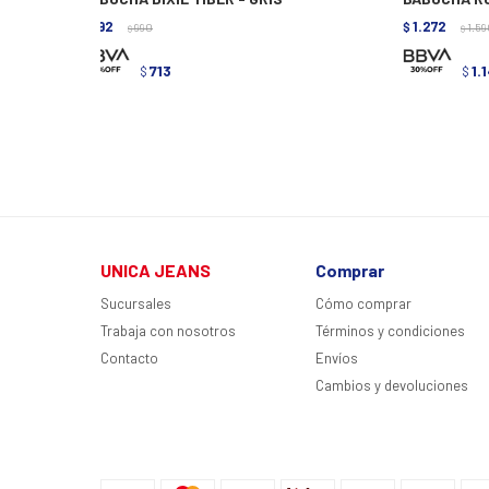
792
1.272
$
990
$
1.59
$
$
713
1.
$
$
UNICA JEANS
Comprar
Sucursales
Cómo comprar
Trabaja con nosotros
Términos y condiciones
Contacto
Envíos
Cambios y devoluciones