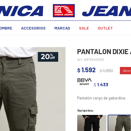
OMBRE
ACCESORIOS
MARCAS
SALE
OUTLET
PANTALON DIXIE 
69735VERDE
1.592
$
1.990
$
1.433
$
Pantalón cargo de gabardina.
Variantes: