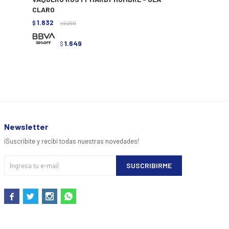
CLARO
- KAKI
1.832
1.832
$
2.290
$
2.290
$
$
1.649
1.6
$
$
Newsletter
¡Suscribite y recibí todas nuestras novedades!
SUSCRIBIRME



