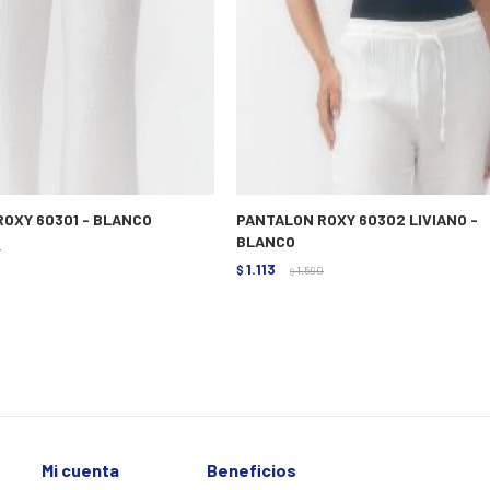
OXY 60301 - BLANCO
PANTALON ROXY 60302 LIVIANO -
BLANCO
0
1.113
$
1.590
$
Mi cuenta
Beneficios