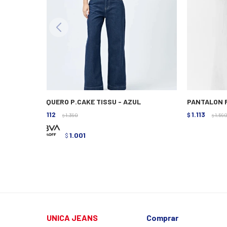
VAQUERO P.CAKE TISSU - AZUL
PANTALON R
1.112
1.113
$
1.390
$
1.59
$
$
1.001
$
UNICA JEANS
Comprar