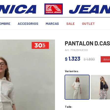
OMBRE
ACCESORIOS
MARCAS
SALE
OUTLET
PANTALON D.CAS
77823HUESO
1.323
$
1.890
$
Variantes:
Talle: