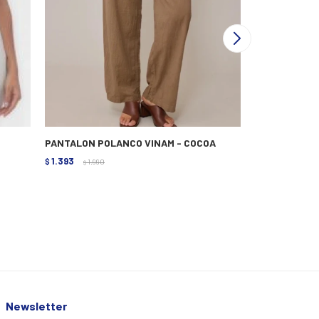
PANTALON POLANCO VINAM - COCOA
VAQUERO P.CA
1.393
1.592
$
1.990
$
1.990
$
$
1.4
$
Newsletter