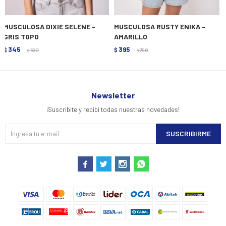
MUSCULOSA DIXIE SELENE -
MUSCULOSA RUSTY ENIKA -
GRIS TOPO
AMARILLO
345
395
$
690
$
790
$
$
Newsletter
¡Suscribite y recibí todas nuestras novedades!
SUSCRIBIRME



