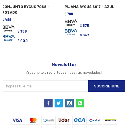
CONJUNTO BYGUS 7068 -
PIJAMA BYGUS 6917 - AZUL
ROSADO
799
$
499
$
575
$
359
$
647
$
404
$
Newsletter
¡Suscribite y recibí todas nuestras novedades!
SUSCRIBIRME



