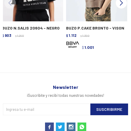
BUZO N.SALIS 20604 - NEGRO
BUZO P.CAKE BRONTO - VISON
903
1.112
$
1.290
$
1.390
$
$
1.001
$
Newsletter
¡Suscribite y recibí todas nuestras novedades!
SUSCRIBIRME



