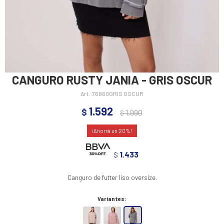
CANGURO RUSTY JANIA - GRIS OSCUR
76860GRIS OSCUR
1.592
$
1.990
$
20
1.433
$
Canguro de futter liso oversize.
Variantes: