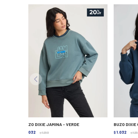
BUZO DIXIE JAMINA - VERDE
BUZO DIXIE
1.032
1.032
$
1.290
$
1.2
$
$