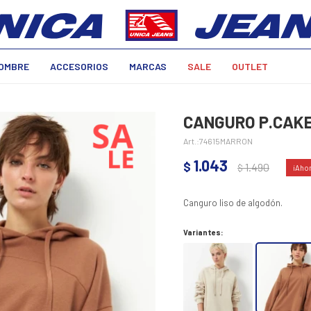
OMBRE
ACCESORIOS
MARCAS
SALE
OUTLET
CANGURO P.CAKE
74615MARRON
1.043
$
1.490
$
Canguro liso de algodón.
Variantes: