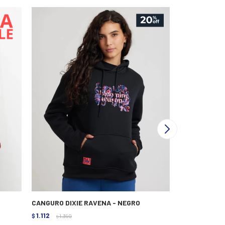
CANGURO DIXIE RAVENA - NEGRO
CANGURO DIXI
1.112
1.112
$
1.390
$
1.390
$
$