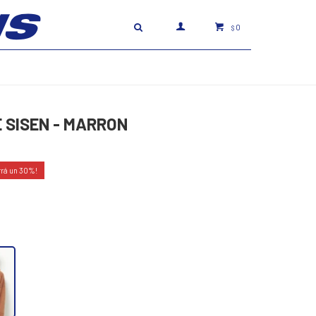
0
$
 SISEN - MARRON
30