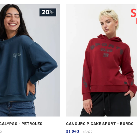
 CALYPSO - PETROLEO
CANGURO P.CAKE SPORT - BORDO
1.043
90
$
1.490
$