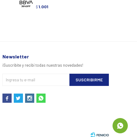
1.001
1.00
$
$
Newsletter
¡Suscribite y recibí todas nuestras novedades!
SUSCRIBIRME



