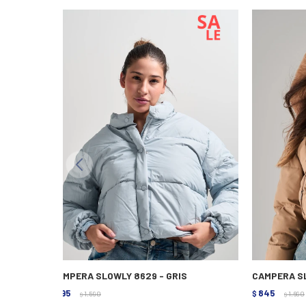
CAMPERA SLOWLY 8629 - GRIS
CAMPERA SL
795
845
$
1.590
$
1.690
$
$