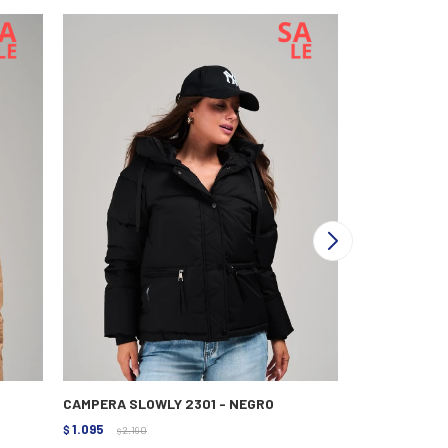
CAMPERA SLOWLY 2301 - NEGRO
CAMPERA SLO
1.095
1.195
$
2.190
$
2.390
$
$