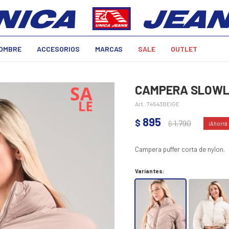
OMBRE
ACCESORIOS
MARCAS
SALE
OUTLET
CAMPERA SLOWLY
74543BEIGE
895
$
1.790
$
Campera puffer corta de nylon.
Variantes: