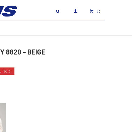
0
$
 8820 - BEIGE
50