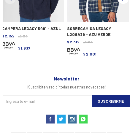
CAMPERA LEGACY 5491 - AZUL
SOBRECAMISA LEGACY
L208A39 - AZU VERDE
2.152
$
2.690
$
2.312
$
2.890
$
1.937
$
2.081
$
Newsletter
¡Suscribite y recibí todas nuestras novedades!
SUSCRIBIRME



