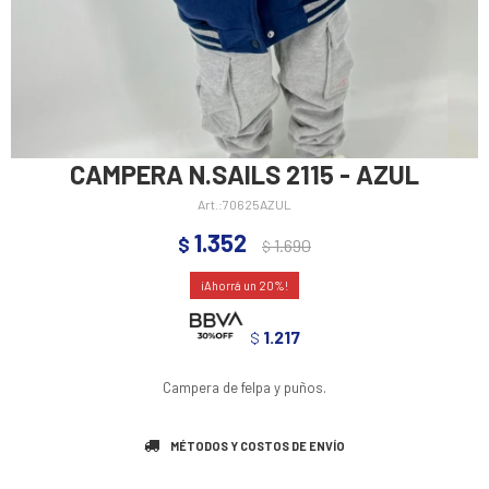
CAMPERA N.SAILS 2115 - AZUL
70625AZUL
1.352
$
1.690
$
20
1.217
$
Campera de felpa y puños.
MÉTODOS Y COSTOS DE ENVÍO