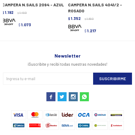
CAMPERA N.SAILS 2094 - AZUL
CAMPERA N.SAILS 4041/2 -
ROSADO
1.192
$
1.490
$
1.352
$
1.690
$
1.073
$
1.217
$
Newsletter
¡Suscribite y recibí todas nuestras novedades!
SUSCRIBIRME



