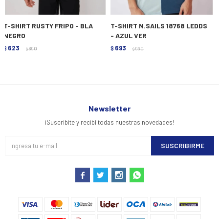
T-SHIRT RUSTY FRIPO - BLA
T-SHIRT N.SAILS 18768 LEDDS
NEGRO
- AZUL VER
623
693
$
890
$
990
$
$
Newsletter
¡Suscribite y recibí todas nuestras novedades!
SUSCRIBIRME



