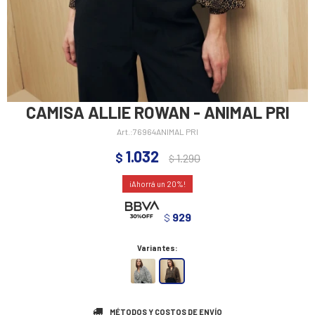
CAMISA ALLIE ROWAN - ANIMAL PRI
76964ANIMAL PRI
1.032
$
1.290
$
20
929
$
Variantes:
MÉTODOS Y COSTOS DE ENVÍO