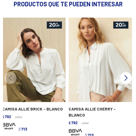
PRODUCTOS QUE TE PUEDEN INTERESAR
CAMISA ALLIE BRICK - BLANCO
CAMISA ALLIE CHERRY -
BLANCO
792
$
990
$
792
$
990
$
713
$
713
$