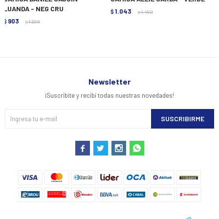
LUANDA - NEG CRU
1.043
$
1.490
$
903
$
1.290
$
Newsletter
¡Suscribite y recibí todas nuestras novedades!
SUSCRIBIRME



