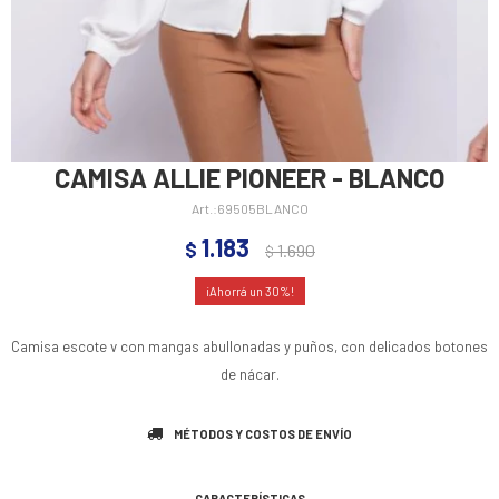
CAMISA ALLIE PIONEER - BLANCO
69505BLANCO
1.183
$
1.690
$
30
Camisa escote v con mangas abullonadas y puños, con delicados botones
de nácar.
MÉTODOS Y COSTOS DE ENVÍO
CARACTERÍSTICAS