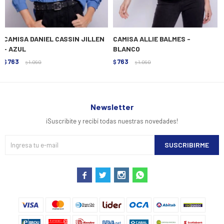
CAMISA DANIEL CASSIN JILLEN
CAMISA ALLIE BALMES -
- AZUL
BLANCO
763
763
$
1.090
$
1.090
$
$
Newsletter
¡Suscribite y recibí todas nuestras novedades!
SUSCRIBIRME



