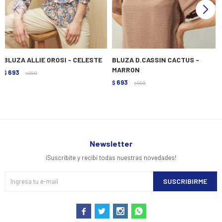
BLUZA ALLIE OROSI - CELESTE
BLUZA D.CASSIN CACTUS -
MARRON
693
$
990
$
693
$
990
$
Newsletter
¡Suscribite y recibí todas nuestras novedades!
SUSCRIBIRME



